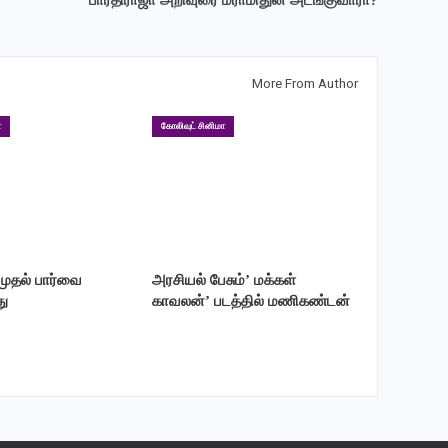
பாரதிராஜா அறிவுரை மீராமிதுன் அடங்குவாரா?
More From Author
ா
கோலிவுட் சினிமா
 முதல் பார்வை
அரசியல் பேசும்’ மக்கள்
ு
காவலன்’ படத்தில் மணிகண்டன்