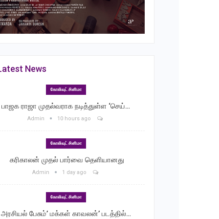
Latest News
கோலிவுட் சினிமா
பாஜக ராஜா முதல்வராக நடித்துள்ள ‘செய்…
Admin
10 hours ago
கோலிவுட் சினிமா
‎ கரிகாலன் முதல் பார்வை தெளியானது
Admin
1 day ago
கோலிவுட் சினிமா
அரசியல் பேசும்’ மக்கள் காவலன்’ படத்தில்…