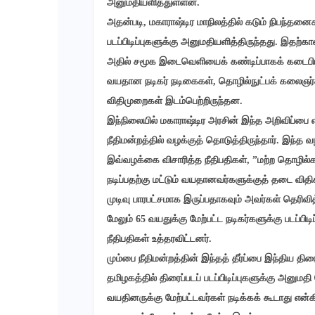
அனுமதியளித்துள்ளன.
அதன்படி, மகாராஷ்டிர மாநிலத்தில் கடும் நிபந்தனை
படப்பிடிப்புகளுக்கு அனுமதியளித்திருந்தது. இதற்
அதில் சமூக இடைவெளியைக் கண்டிப்பாகக் கடைபிடிப
வயதான நடிகர் நடிகைகள், தொழில்நுட்பக் கலைஞர்கள்
விதிமுறைகள் இடம்பெற்றிருந்தன.
இந்நிலையில் மகாராஷ்டிர அரசின் இந்த அறிவிப்பை எ
நீதிமன்றத்தில் வழக்குத் தொடுத்திருந்தார். இந்த 
இவ்வழக்கை விசாரித்த நீதிபதிகள், ”மற்ற தொழில்
நடிப்பதற்கு மட்டும் வயதானவர்களுக்குத் தடை விதிக
முடிவு பாரபட்சமாக இருப்பதாகவும் அவர்கள் தெரிவி
மேலும் 65 வயதுக்கு மேற்பட்ட நடிகர்களுக்கு படப்பிட
நீதிபதிகள் உத்தரவிட்டனர்.
மும்பை நீதிமன்றத்தின் இந்தத் தீர்ப்பை இந்திய தி
தமிழகத்தில் திரைப்படப் படப்பிடிப்புகளுக்கு அனும
வயதினருக்கு மேற்பட்டவர்கள் நடிக்கக் கூடாது என்க