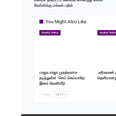
சினிமா தியேட்டர் கோவில் போன்றது சேரன்
கேள்விக்கு மக்கள் பதில்
You Might Also Like
கோலிவுட் சினிமா
கோலிவுட் சினிம
பாஜக ராஜா முதல்வராக
‎ கரிகாலன்
நடித்துள்ள ‘செய் செய்யாதே’
தெளியானத
இசை வெளியீடு
PREV
NEXT