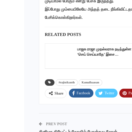
முடியாமல் போகும் என்று பேச்சு இருந்தது.
இப்போது மும்பையிலேயே அந்தத் தடை நீங்கிவிட்டதால
பேசிக்கொள்கிறார்கள்.
RELATED POSTS
பாஜக ராஜா முதல்வராக நடித்துள்ள
‘செய் செய்யாதே’ இசை…
#rajinikanth
Kamalhaasan
Facebook
Twitter
Pi
Share
PREV POST