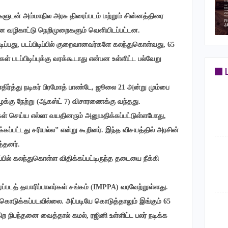
களுடன் அம்மாநில அரசு திரைப்படம் மற்றும் சின்னத்திரை
கான வழிகாட்டு நெறிமுறைகளும் வெளியிடப்பட்டன.
்பது, படப்பிடிப்பில் குறைவானவர்களே கலந்துகொள்வது, 65
 படப்பிடிப்புக்கு வரக்கூடாது என்பன உள்ளிட்ட பல்வேறு
திர்த்து நடிகர் பிரமோத் பாண்டே, ஜூலை 21 அன்று மும்பை
வழக்கு நேற்று (ஆகஸ்ட் 7) விசாரணைக்கு வந்தது.
கள் செய்ய எல்லா வயதினரும் அனுமதிக்கப்பட்டுள்ளபோது,
்கப்பட்டது சரியல்ல” என்று கூறினர். இந்த விசயத்தில் அரசின்
த்தனர்.
ிப்பில் கலந்துகொள்ள விதிக்கப்பட்டிருந்த தடையை நீக்கி
ரைப்படத் தயாரிப்பாளர்கள் சங்கம் (IMPPA) வரவேற்றுள்ளது.
தி கொடுக்கப்படவில்லை. அப்படியே கொடுத்தாலும் இங்கும் 65
ிற நிபந்தனை வைத்தால் கமல், ரஜினி உள்ளிட்ட பலர் நடிக்க