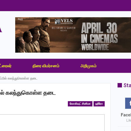
ட்ரைலர்
திரை விமர்சனம்
அறிமுகம்
டிப்பில் கலந்துகொள்ள தடை
Sta
்பில் கலந்துகொள்ள தடை
கோலிவுட் சினிமா
ஹீரோ
Face
Li