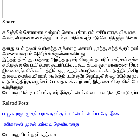
Share
சமீபத்தில் கொரானா என்னும் கொடிய நோயால் எதிர்பாராத விதமாக மரண
அவர், விஷாலை வைத்துப் படம் தயாரிக்க ஏற்பாடு செய்திருந்த நிலைய
தனது உடல் நலனில் மிகுந்த அக்கறை கொண்டிருந்த, சந்திக்கும் ந
அனைவரையும் அதிர்ச்சிக்குள்ளாக்கியது.
இந்தத் திடீர் துயரத்தை அறிந்த நடிகர் விஷால் தயாரிப்பாளர்கள் ச
சமீபத்தில் கே.பி.பிலிம்ஸ் தயாரிப்பில், புதிய இயக்குநர் சரவணன்
நினைவஞ்சலிக் கூட்டத்தில் ஒரு உறுதி மொழியைக் கொடுத்திருக்கிறார்.
இசையமைக்க,விஷால் நடிக்கும் படம் ஒரே ஷெட்யூலில் ஆரம்பித்து முட
குடும்பத்திற்கு வழங்கப் போவதாகக் கூறினார்.இதனை விஷாலின் மேலா
வந்திருந்த
கே. பாலுவின் குடும்பத்தினர் இந்தச் செய்தியை மன நிறைவோடு ஏ
Related Posts
பாஜக ராஜா முதல்வராக நடித்துள்ள ‘செய் செய்யாதே’ இசை…
‎ கரிகாலன் முதல் பார்வை தெளியானது
கே. பாலுவிடம் நடிப்பதற்காக