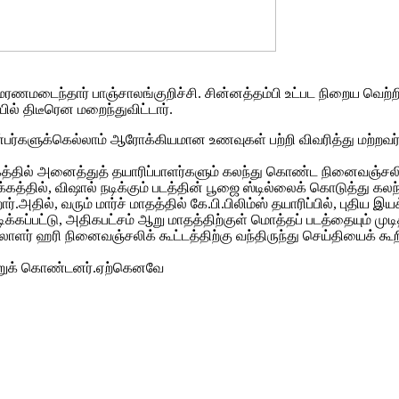
மடைந்தார் பாஞ்சாலங்குறிச்சி. சின்னத்தம்பி உட்பட நிறைய வெற்றிப்
ில் திடீரென மறைந்துவிட்டார்.
ண்பர்களுக்கெல்லாம் ஆரோக்கியமான உணவுகள் பற்றி விவரித்து மற்றவ
ங்கத்தில் அனைத்துத் தயாரிப்பாளர்களும் கலந்து கொண்ட நினைவஞ்சலி 
 இயக்கத்தில், விஷால் நடிக்கும் படத்தின் பூஜை ஸ்டில்லைக் கொடுத்த
அதில், வரும் மார்ச் மாதத்தில் கே.பி.பிலிம்ஸ் தயாரிப்பில், புதிய இ
ிக்கப்பட்டு, அதிகபட்சம் ஆறு மாதத்திற்குள் மொத்தப் படத்தையும் ம
ளர் ஹரி நினைவஞ்சலிக் கூட்டத்திற்கு வந்திருந்து செய்தியைக் கூற
ற்றுக் கொண்டனர்.ஏற்கெனவே