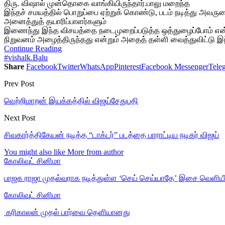
திரு. விஷால் முன்தொகை வாங்கியிருந்தார்.பாலு மறைந்த
இந்தச் சமயத்தில் பொறுப்பை ஏற்றுக் கொண்டு, படம் நடித்து அவருட
அனைத்துத் தயாரிப்பாளர்களும்
இணைந்து இந்த விசயத்தை நடைமுறைப்படுத்த ஒத்துழைப்போம் என்றும
நிறுவனம் அழைத்திருந்தது என்றும் அதைத் தள்ளி வைத்துவிட்டு இந்
Continue Reading
#vishal
k.Balu
Share
Facebook
Twitter
WhatsApp
Pinterest
Facebook Messenger
Tele
Prev Post
வெற்றிமாறன் இயக்கத்தில் விஜய்சேதுபதி
Next Post
சிவகார்த்திகேயன் நடித்த “டாக்டர்” படத்தை பாராட்டிய நடிகர் விஜய்
You might also like
More from author
கோலிவுட் சினிமா
பாஜக ராஜா முதல்வராக நடித்துள்ள ‘செய் செய்யாதே’ இசை வெளியீ
கோலிவுட் சினிமா
‎ கரிகாலன் முதல் பார்வை தெளியானது