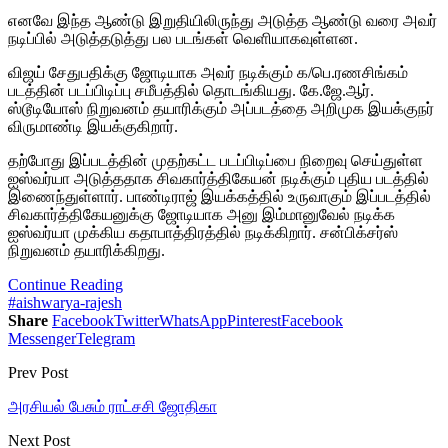
எனவே இந்த ஆண்டு இறுதியிலிருந்து அடுத்த ஆண்டு வரை அவர்
நடிப்பில் அடுத்தடுத்து பல படங்கள் வெளியாகவுள்ளன.
விஜய் சேதுபதிக்கு ஜோடியாக அவர் நடிக்கும் க/பெ.ரணசிங்கம்
படத்தின் படப்பிடிப்பு சமீபத்தில் தொடங்கியது. கே.ஜே.ஆர்.
ஸ்டூடியோஸ் நிறுவனம் தயாரிக்கும் அப்படத்தை அறிமுக இயக்குநர்
விருமாண்டி இயக்குகிறார்.
தற்போது இப்படத்தின் முதற்கட்ட படப்பிடிப்பை நிறைவு செய்துள்ள
ஐஸ்வர்யா அடுத்ததாக சிவகார்த்திகேயன் நடிக்கும் புதிய படத்தில்
இணைந்துள்ளார். பாண்டிராஜ் இயக்கத்தில் உருவாகும் இப்படத்தில்
சிவகார்த்திகேயனுக்கு ஜோடியாக அனு இம்மானுவேல் நடிக்க
ஐஸ்வர்யா முக்கிய கதாபாத்திரத்தில் நடிக்கிறார். சன்பிக்சர்ஸ்
நிறுவனம் தயாரிக்கிறது.
Continue Reading
#aishwarya-rajesh
Share
Facebook
Twitter
WhatsApp
Pinterest
Facebook
Messenger
Telegram
Prev Post
அரசியல் பேசும் ராட்சசி ஜோதிகா
Next Post