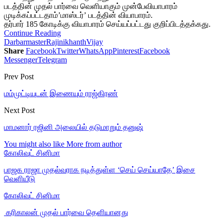
படத்தின் முதல் பார்வை வெளியாகும் முன்பேவியாபாரம்
முடிக்கப்பட்டதாம்’மாஸ்டர்’ படத்தின் வியாபாரம்.
தர்பார் 185 கோடிக்கு வியாபாரம் செய்யப்பட்டது குறிப்பிடத்தக்கது.
Continue Reading
Darbar
master
Rajinikhanth
Vijay
Share
Facebook
Twitter
WhatsApp
Pinterest
Facebook
Messenger
Telegram
Prev Post
மம்முட்டியுடன் இணையும் ராஜ்கிரண்
Next Post
மாமனார் ரஜினி அலையில் தடுமாறும் தனுஷ்
You might also like
More from author
கோலிவுட் சினிமா
பாஜக ராஜா முதல்வராக நடித்துள்ள ‘செய் செய்யாதே’ இசை
வெளியீடு
கோலிவுட் சினிமா
‎ கரிகாலன் முதல் பார்வை தெளியானது