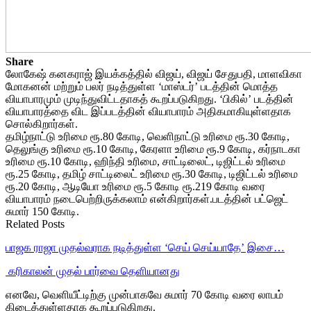
Share
லோகேஷ் கனகராஜ் இயக்கத்தில் விஜய், விஜய் சேதுபதி, மாளவிகா
மோகனன் மற்றும் பலர் நடித்துள்ள ‘மாஸ்டர்’ படத்தின் மொத்த
வியாபாரமும் முடிந்துவிட்டதாகத் கூறப்படுகிறது. ‘பிகில்’ படத்தின்
வியாபாரத்தை விட இப்படத்தின் வியாபாரம் அதிகமாகியுள்ளதாக
சொல்கிறார்கள்.
தமிழ்நாட்டு உரிமை ரூ.80 கோடி, வெளிநாட்டு உரிமை ரூ.30 கோடி,
தெலுங்கு உரிமை ரூ.10 கோடி, கேரளா உரிமை ரூ.9 கோடி, கர்நாடகா
உரிமை ரூ.10 கோடி, ஹிந்தி உரிமை, சாட்டிலைட், டிஜிட்டல் உரிமை
ரூ.25 கோடி, தமிழ் சாட்டிலைட் உரிமை ரூ.30 கோடி, டிஜிட்டல் உரிமை
ரூ.20 கோடி, ஆடியோ உரிமை ரூ.5 கோடி ரூ.219 கோடி வரை
வியாபாரம் நடைபெற்றிருக்கலாம் என்கிறார்கள்.படத்தின் பட்ஜெட்
சுமார் 150 கோடி.
Related Posts
பாஜக ராஜா முதல்வராக நடித்துள்ள ‘செய் செய்யாதே’ இசை…
‎ கரிகாலன் முதல் பார்வை தெளியானது
எனவே, வெளியீட்டிற்கு முன்பாகவே சுமார் 70 கோடி வரை லாபம்
கிடைத்துள்ளதாக கூறப்படுகிறது.