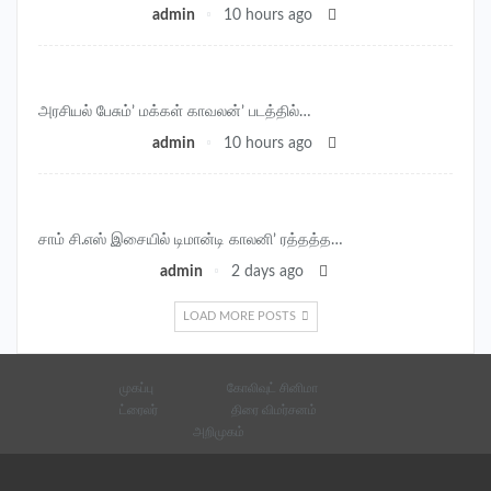
admin
10 hours ago
அதேபோல், மத அடிப்படைவாத கருத்துக்கள் என்ற அடிப்படையில்
இருதரப்பிலும் உள்ள தீவிரமான போக்குகள் சிலவற்றை ஒப்பிட்டும்
அவ்வவ்போது கருத்துக்கள் முன் வைக்கப்பட்டு வருகின்றன.
அரசியல் பேசும்’ மக்கள் காவலன்’ படத்தில்…
admin
10 hours ago
சாம் சி.எஸ் இசையில் டிமான்டி காலனி’ ரத்தத்த…
admin
2 days ago
LOAD MORE POSTS
முகப்பு
கோலிவுட் சினிமா
ட்ரைலர்
திரை விமர்சனம்
அறிமுகம்