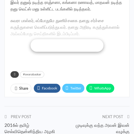
இவர் தனுஷ் நடித்த ராஞ்சனா, கங்கனா ரணாவத், மாதவன் நடித்த
தனு வெட்ஸ் மனு உள்ளிட்ட படங்களில் நடித்தவர்.
சுவரா பாஸ்கர், எப்போதுமே துணிச்சலாக தனது சர்ச்சை
கருத்துகளை வெளிப்படுத்துபவர். தனது அதிரடி கருத்துக்களால்
அவ்வப்போது செய்திகளில் இடம்பிடிப்பார்.
CONTINUE READING
RELATED POSTS
‎ கரிகாலன் முதல் பார்வை தெளியானது
#swarabaskar
Facebook
Twitter
WhatsApp
Share
அரசியல் பேசும்’ மக்கள் காவலன்’ படத்தில்
மணிகண்டன்
Pinterest
Facebook Messenger
Telegram
PREV POST
NEXT POST
தற்போது அவர் தெரிவித்த கருத்து ஒன்று சமூகவலைதளங்களில்
அவருக்கு எதிராக கடந்த சில நாட்களாககடும் கொந்தளிப்பை
2016ல் தமிழ்
முடிவுக்கு வந்த அவன் இவன்
ஏற்படுத்தியுள்ளது. முக்கியமாக சுவரா பாஸ்கரை கைது செய்யக்
செல்விதென்னிந்திய அழகி
வழக்கு